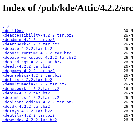
Index of /pub/kde/Attic/4.2.2/src
../
kde-l10n/
kdeaccessibility-4.2.2.tar.bz2
kdeadmin-4.2.2.tar.bz2
kdeartwork-4.2.2.tar.bz2
kdebase-4.2.2.tar.bz2
kdebase-runtime-4.2.2.tar.bz2
kdebase-workspace-4.2.2.tar.bz2
kdebindings-4.2.2.tar.bz2
kdeedu-4.2.2.tar.bz2
kdegames-4.2.2.tar.bz2
kdegraphics-4.2.2.tar.bz2
kdelibs-4.2.2.tar.bz2
kdemultimedia-4.2.2.tar.bz2
kdenetwork-4.2.2.tar.bz2
kdepim-4.2.2.tar.bz2
kdepimlibs-4.2.2.tar.bz2
kdeplasma-addons-4.2.2.tar.bz2
kdesdk-4.2.2.tar.bz2
kdetoys-4.2.2.tar.bz2
kdeutils-4.2.2.tar.bz2
kdewebdev-4.2.2.tar.bz2