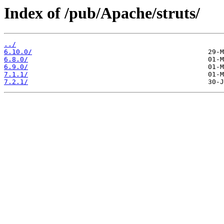
Index of /pub/Apache/struts/
../
6.10.0/
6.8.0/
6.9.0/
7.1.1/
7.2.1/