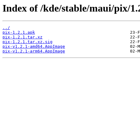
Index of /kde/stable/maui/pix/1.
../
pix-1.2.1.apk
pix-1.2.1.tar.xz
pix-1.2.1.tar.xz.sig
pix-v1.2.1-amd64.AppImage
pix-v1.2.1-arm64.AppImage