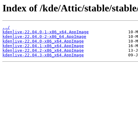
Index of /kde/Attic/stable/stable
../
kdenlive-22.04.0-1-x86_x64.AppImage
kdenlive-22.04.0-2-x86_64.AppImage
kdenlive-22.04.0-x86_x64.AppImage
kdenlive-22.04.1-x86_x64.AppImage
kdenlive-22.04.2-x86_x64.AppImage
kdenlive-22.04.3-x86_x64.AppImage