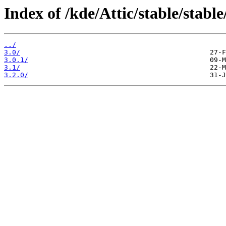
Index of /kde/Attic/stable/stable
../
3.0/
3.0.1/
3.1/
3.2.0/