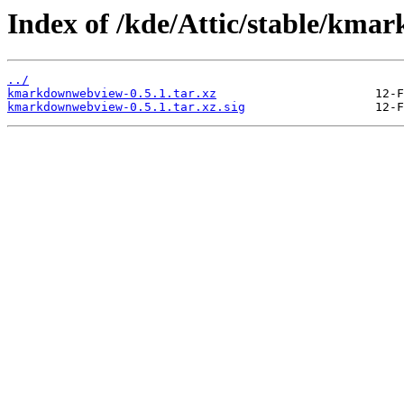
Index of /kde/Attic/stable/kma
../
kmarkdownwebview-0.5.1.tar.xz
kmarkdownwebview-0.5.1.tar.xz.sig