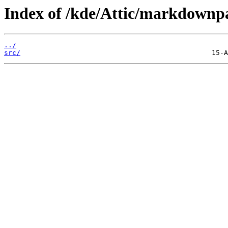
Index of /kde/Attic/markdownpa
../
src/