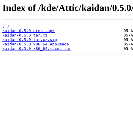
Index of /kde/Attic/kaidan/0.5.0
../
kaidan-0.5.0.armhf.apk
kaidan-0.5.0.tar.xz
kaidan-0.5.0.tar.xz.sig
kaidan-0.5.0.x86_64.AppImage
kaidan-0.5.0.x86_64.macos.tar