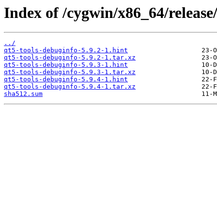
Index of /cygwin/x86_64/release/
../
qt5-tools-debuginfo-5.9.2-1.hint
qt5-tools-debuginfo-5.9.2-1.tar.xz
qt5-tools-debuginfo-5.9.3-1.hint
qt5-tools-debuginfo-5.9.3-1.tar.xz
qt5-tools-debuginfo-5.9.4-1.hint
qt5-tools-debuginfo-5.9.4-1.tar.xz
sha512.sum