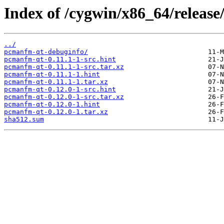
Index of /cygwin/x86_64/releas
../
pcmanfm-qt-debuginfo/
pcmanfm-qt-0.11.1-1-src.hint
pcmanfm-qt-0.11.1-1-src.tar.xz
pcmanfm-qt-0.11.1-1.hint
pcmanfm-qt-0.11.1-1.tar.xz
pcmanfm-qt-0.12.0-1-src.hint
pcmanfm-qt-0.12.0-1-src.tar.xz
pcmanfm-qt-0.12.0-1.hint
pcmanfm-qt-0.12.0-1.tar.xz
sha512.sum