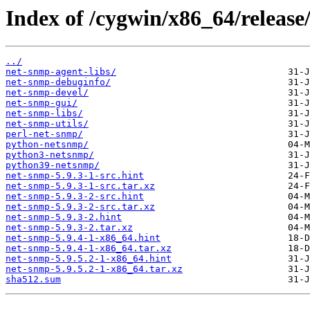
Index of /cygwin/x86_64/release
../
net-snmp-agent-libs/
net-snmp-debuginfo/
net-snmp-devel/
net-snmp-gui/
net-snmp-libs/
net-snmp-utils/
perl-net-snmp/
python-netsnmp/
python3-netsnmp/
python39-netsnmp/
net-snmp-5.9.3-1-src.hint
net-snmp-5.9.3-1-src.tar.xz
net-snmp-5.9.3-2-src.hint
net-snmp-5.9.3-2-src.tar.xz
net-snmp-5.9.3-2.hint
net-snmp-5.9.3-2.tar.xz
net-snmp-5.9.4-1-x86_64.hint
net-snmp-5.9.4-1-x86_64.tar.xz
net-snmp-5.9.5.2-1-x86_64.hint
net-snmp-5.9.5.2-1-x86_64.tar.xz
sha512.sum