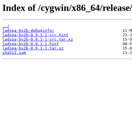
Index of /cygwin/x86_64/release
../
ladspa-bs2b-debuginfo/
ladspa-bs2b-0.9.1-1-src.hint
ladspa-bs2b-0.9.1-1-src.tar.xz
ladspa-bs2b-0.9.1-1.hint
ladspa-bs2b-0.9.1-1.tar.xz
sha512.sum