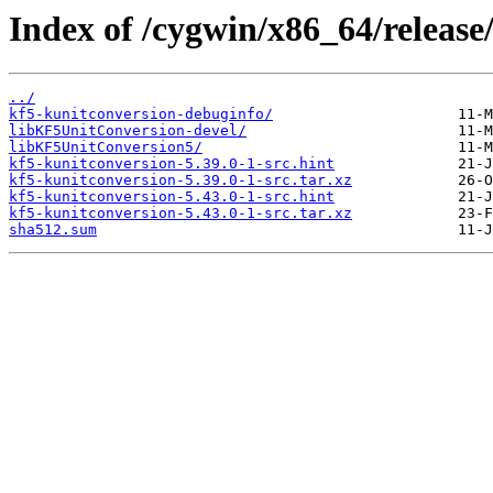
Index of /cygwin/x86_64/release
../
kf5-kunitconversion-debuginfo/
libKF5UnitConversion-devel/
libKF5UnitConversion5/
kf5-kunitconversion-5.39.0-1-src.hint
kf5-kunitconversion-5.39.0-1-src.tar.xz
kf5-kunitconversion-5.43.0-1-src.hint
kf5-kunitconversion-5.43.0-1-src.tar.xz
sha512.sum