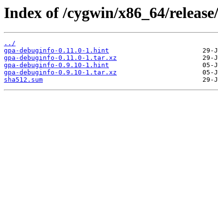
Index of /cygwin/x86_64/release
../
gpa-debuginfo-0.11.0-1.hint
gpa-debuginfo-0.11.0-1.tar.xz
gpa-debuginfo-0.9.10-1.hint
gpa-debuginfo-0.9.10-1.tar.xz
sha512.sum