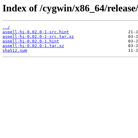
Index of /cygwin/x86_64/release/
../
aspell-hi-0.02.0-1-src.hint
aspell-hi-0.02.0-1-src.tar.xz
aspell-hi-0.02.0-1.hint
aspell-hi-0.02.0-1.tar.xz
sha512.sum