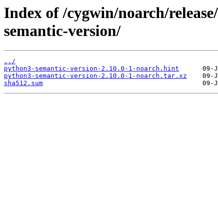
Index of /cygwin/noarch/releas
semantic-version/
../
python3-semantic-version-2.10.0-1-noarch.hint
python3-semantic-version-2.10.0-1-noarch.tar.xz
sha512.sum