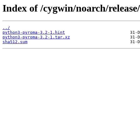
Index of /cygwin/noarch/relea
../
python3-pyroma-3.2-1.hint
python3-pyroma-3.2-1.tar.xz
sha512.sum