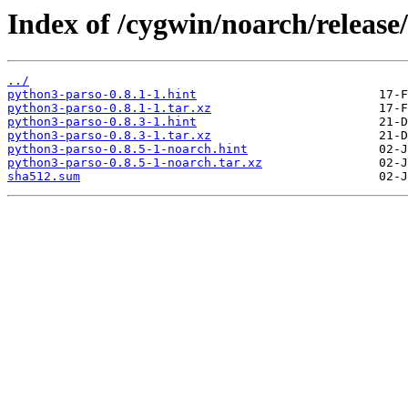
Index of /cygwin/noarch/releas
../
python3-parso-0.8.1-1.hint
python3-parso-0.8.1-1.tar.xz
python3-parso-0.8.3-1.hint
python3-parso-0.8.3-1.tar.xz
python3-parso-0.8.5-1-noarch.hint
python3-parso-0.8.5-1-noarch.tar.xz
sha512.sum