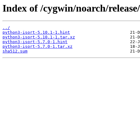
Index of /cygwin/noarch/release
../
python3-isort-5.10.1-1.hint
python3-isort-5.10.1-1.tar.xz
python3-isort-5.7.0-1.hint
python3-isort-5.7.0-1.tar.xz
sha512.sum