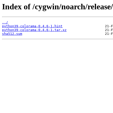
Index of /cygwin/noarch/releas
../
python39-colorama-0.4.6-1.hint
python39-colorama-0.4.6-1.tar.xz
sha512.sum