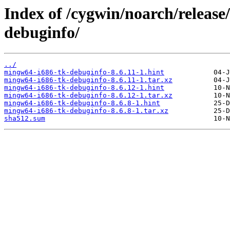
Index of /cygwin/noarch/releas
debuginfo/
../
mingw64-i686-tk-debuginfo-8.6.11-1.hint
mingw64-i686-tk-debuginfo-8.6.11-1.tar.xz
mingw64-i686-tk-debuginfo-8.6.12-1.hint
mingw64-i686-tk-debuginfo-8.6.12-1.tar.xz
mingw64-i686-tk-debuginfo-8.6.8-1.hint
mingw64-i686-tk-debuginfo-8.6.8-1.tar.xz
sha512.sum