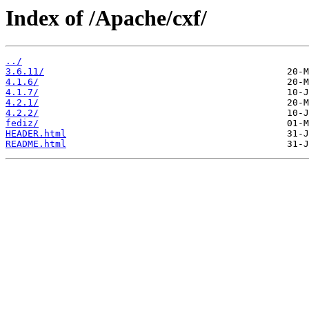
Index of /Apache/cxf/
../
3.6.11/
4.1.6/
4.1.7/
4.2.1/
4.2.2/
fediz/
HEADER.html
README.html